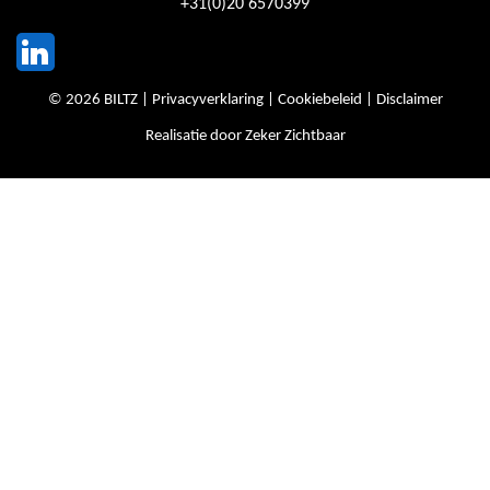
+31(0)20 6570399
© 2026 BILTZ |
Privacyverklaring
|
Cookiebeleid
|
Disclaimer
Realisatie door
Zeker Zichtbaar